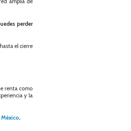
 red amplia de
uedes perder
asta el cierre
 de renta como
periencia y la
a México
.