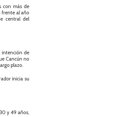
os con más de
 frente al año
e central del
 intención de
que Cancún no
largo plazo.
ador inicia su
 30 y 49 años,