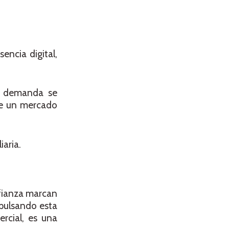
encia digital,
a demanda se
de un mercado
aria.
nfianza marcan
mpulsando esta
rcial, es una