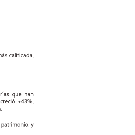
s calificada,
orías que han
creció +43%,
.
 patrimonio, y