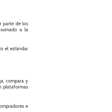
r parte de los
n sumado a la
do el estándar
iga, compara y
n plataformas
 compradores e