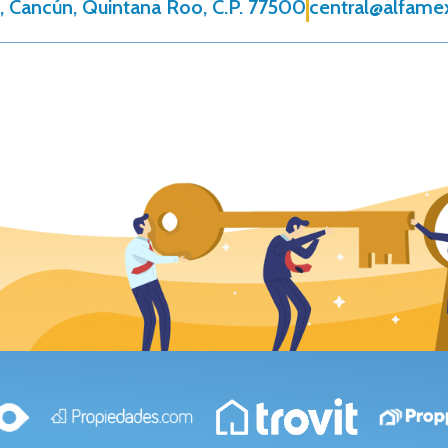
, Cancún, Quintana Roo, C.P. 77500
central@alfame