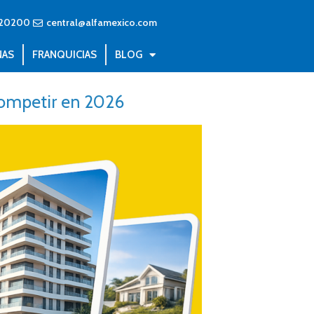
20200
central@alfamexico.com
NAS
FRANQUICIAS
BLOG
 competir en 2026