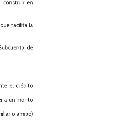
 construir en
ue facilita la
 Subcuenta de
te el crédito
er a un monto
iliar o amigo)