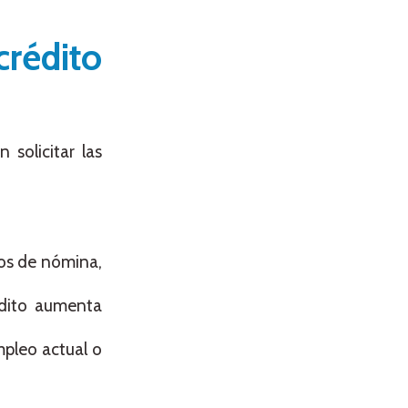
rédito
 solicitar las
os de nómina,
dito aumenta
mpleo actual o