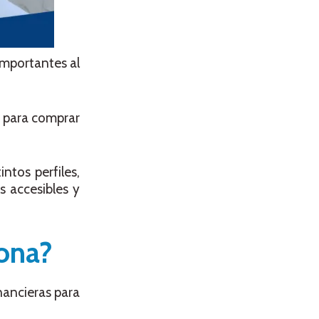
importantes al
s para comprar
ntos perfiles,
s accesibles y
iona?
nancieras para