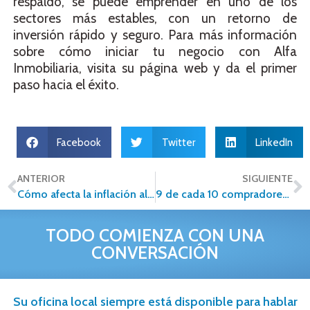
respaldo, se puede emprender en uno de los
sectores más estables, con un retorno de
inversión rápido y seguro. Para más información
sobre cómo iniciar tu negocio con Alfa
Inmobiliaria, visita su página web y da el primer
paso hacia el éxito.
Facebook
Twitter
LinkedIn
ANTERIOR
SIGUIENTE
Cómo afecta la inflación al precio de tu inmueble
9 de cada 10 compradores de inmuebles intentan negociar el costo de la vivienda
TODO COMIENZA CON UNA
CONVERSACIÓN
Su oficina local siempre está disponible para hablar