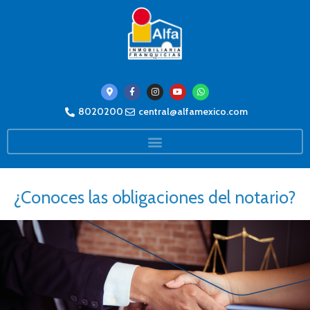
8020200
central@alfamexico.com
¿Conoces las obligaciones del notario?